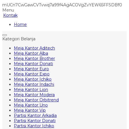
mUCn7CwGawCVTvwq7a99f4AgACOVgZvYEW65FFSDBf0
Menu
Kontak
Home
Kategori Belanja
Meja Kantor Aditech
Meja Kantor Alba
Meja Kantor Brother
Meja Kantor Donati
Meja Kantor Euro
Meja Kantor Expo
Meja Kantor Ichiko
Meja Kantor Indachi
Meja Kantor Lion
Meja Kantor Modera
Meja Kantor Orbitrend
Meja Kantor Uno
Meja Kantor Vip
Partisi Kantor Arkadia
Partisi Kantor Donati
Partisi Kantor Ichiko