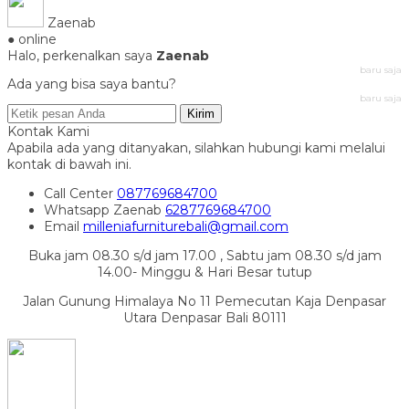
Zaenab
● online
Halo, perkenalkan saya
Zaenab
baru saja
Ada yang bisa saya bantu?
baru saja
Kirim
Kontak Kami
Apabila ada yang ditanyakan, silahkan hubungi kami melalui
kontak di bawah ini.
Call Center
087769684700
Whatsapp
Zaenab
6287769684700
Email
milleniafurniturebali@gmail.com
Buka jam 08.30 s/d jam 17.00 , Sabtu jam 08.30 s/d jam
14.00- Minggu & Hari Besar tutup
Jalan Gunung Himalaya No 11 Pemecutan Kaja Denpasar
Utara Denpasar Bali 80111