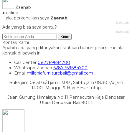
Zaenab
● online
Halo, perkenalkan saya
Zaenab
baru saja
Ada yang bisa saya bantu?
baru saja
Kirim
Kontak Kami
Apabila ada yang ditanyakan, silahkan hubungi kami melalui
kontak di bawah ini.
Call Center
087769684700
Whatsapp
Zaenab
6287769684700
Email
milleniafurniturebali@gmail.com
Buka jam 08.30 s/d jam 17.00 , Sabtu jam 08.30 s/d jam
14.00- Minggu & Hari Besar tutup
Jalan Gunung Himalaya No 11 Pemecutan Kaja Denpasar
Utara Denpasar Bali 80111