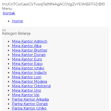
mUCn7CwGawCVTvwq7a99f4AgACOVgZvYEW65FFSDBf0
Menu
Kontak
Home
Kategori Belanja
Meja Kantor Aditech
Meja Kantor Alba
Meja Kantor Brother
Meja Kantor Donati
Meja Kantor Euro
Meja Kantor Expo
Meja Kantor Ichiko
Meja Kantor Indachi
Meja Kantor Lion
Meja Kantor Modera
Meja Kantor Orbitrend
Meja Kantor Uno
Meja Kantor Vip
Partisi Kantor Arkadia
Partisi Kantor Donati
Partisi Kantor Ichiko