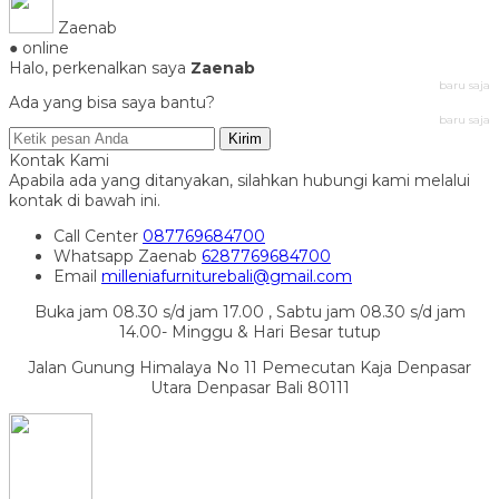
Zaenab
● online
Halo, perkenalkan saya
Zaenab
baru saja
Ada yang bisa saya bantu?
baru saja
Kirim
Kontak Kami
Apabila ada yang ditanyakan, silahkan hubungi kami melalui
kontak di bawah ini.
Call Center
087769684700
Whatsapp
Zaenab
6287769684700
Email
milleniafurniturebali@gmail.com
Buka jam 08.30 s/d jam 17.00 , Sabtu jam 08.30 s/d jam
14.00- Minggu & Hari Besar tutup
Jalan Gunung Himalaya No 11 Pemecutan Kaja Denpasar
Utara Denpasar Bali 80111