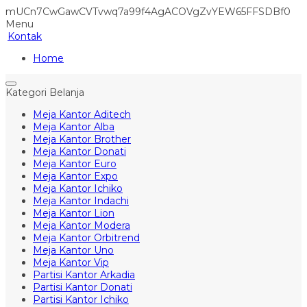
mUCn7CwGawCVTvwq7a99f4AgACOVgZvYEW65FFSDBf0
Menu
Kontak
Home
Kategori Belanja
Meja Kantor Aditech
Meja Kantor Alba
Meja Kantor Brother
Meja Kantor Donati
Meja Kantor Euro
Meja Kantor Expo
Meja Kantor Ichiko
Meja Kantor Indachi
Meja Kantor Lion
Meja Kantor Modera
Meja Kantor Orbitrend
Meja Kantor Uno
Meja Kantor Vip
Partisi Kantor Arkadia
Partisi Kantor Donati
Partisi Kantor Ichiko