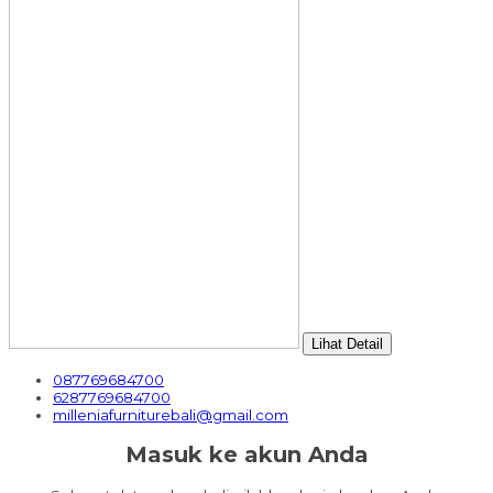
Lihat Detail
087769684700
6287769684700
milleniafurniturebali@gmail.com
Masuk ke akun Anda