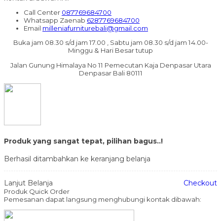
Call Center
087769684700
Whatsapp
Zaenab
6287769684700
Email
milleniafurniturebali@gmail.com
Buka jam 08.30 s/d jam 17.00 , Sabtu jam 08.30 s/d jam 14.00-
Minggu & Hari Besar tutup
Jalan Gunung Himalaya No 11 Pemecutan Kaja Denpasar Utara
Denpasar Bali 80111
Produk yang sangat tepat, pilihan bagus..!
Berhasil ditambahkan ke keranjang belanja
Lanjut Belanja
Checkout
Produk Quick Order
Pemesanan dapat langsung menghubungi kontak dibawah: