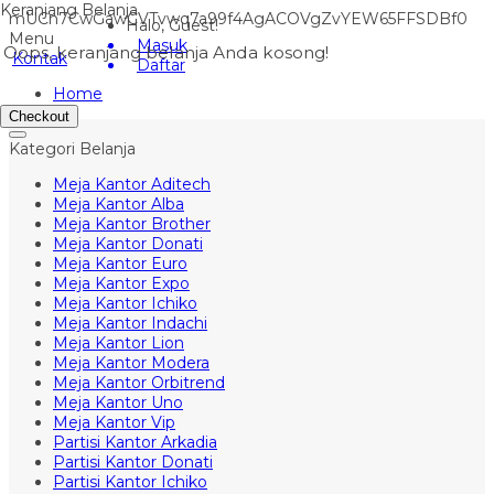
Keranjang Belanja
mUCn7CwGawCVTvwq7a99f4AgACOVgZvYEW65FFSDBf0
Halo, Guest!
Menu
Masuk
Oops, keranjang belanja Anda kosong!
Kontak
Daftar
Home
Checkout
Kategori Belanja
Meja Kantor Aditech
Meja Kantor Alba
Meja Kantor Brother
Meja Kantor Donati
Meja Kantor Euro
Meja Kantor Expo
Meja Kantor Ichiko
Meja Kantor Indachi
Meja Kantor Lion
Meja Kantor Modera
Meja Kantor Orbitrend
Meja Kantor Uno
Meja Kantor Vip
Partisi Kantor Arkadia
Partisi Kantor Donati
Partisi Kantor Ichiko