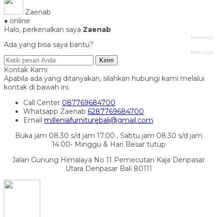
Zaenab
● online
Halo, perkenalkan saya
Zaenab
baru saja
Ada yang bisa saya bantu?
baru saja
Kirim
Kontak Kami
Apabila ada yang ditanyakan, silahkan hubungi kami melalui
kontak di bawah ini.
Call Center
087769684700
Whatsapp
Zaenab
6287769684700
Email
milleniafurniturebali@gmail.com
Buka jam 08.30 s/d jam 17.00 , Sabtu jam 08.30 s/d jam
14.00- Minggu & Hari Besar tutup
Jalan Gunung Himalaya No 11 Pemecutan Kaja Denpasar
Utara Denpasar Bali 80111