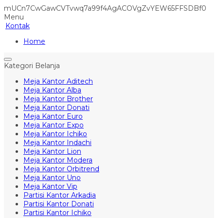
mUCn7CwGawCVTvwq7a99f4AgACOVgZvYEW65FFSDBf0
Menu
Kontak
Home
Kategori Belanja
Meja Kantor Aditech
Meja Kantor Alba
Meja Kantor Brother
Meja Kantor Donati
Meja Kantor Euro
Meja Kantor Expo
Meja Kantor Ichiko
Meja Kantor Indachi
Meja Kantor Lion
Meja Kantor Modera
Meja Kantor Orbitrend
Meja Kantor Uno
Meja Kantor Vip
Partisi Kantor Arkadia
Partisi Kantor Donati
Partisi Kantor Ichiko