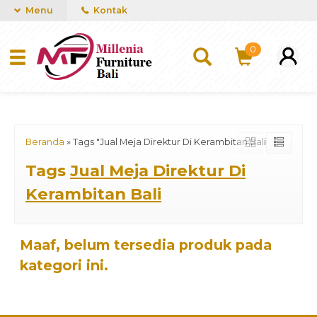
mUCn7CwGawCVTvwq7a99f4AgACOVgZvYEW65FFSDBf0
Menu
Kontak
0
Beranda
»
Tags "Jual Meja Direktur Di Kerambitan Bali"
Tags
Jual Meja Direktur Di
Kerambitan Bali
Maaf, belum tersedia produk pada
kategori ini.