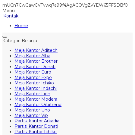
mUCn7CwGawCVTvwq7a99f4AgACOVgZvYEW65FFSDBf0
Menu
Kontak
Home
Kategori Belanja
Meja Kantor Aditech
Meja Kantor Alba
Meja Kantor Brother
Meja Kantor Donati
Meja Kantor Euro
Meja Kantor Expo
Meja Kantor Ichiko
Meja Kantor Indachi
Meja Kantor Lion
Meja Kantor Modera
Meja Kantor Orbitrend
Meja Kantor Uno
Meja Kantor Vip
Partisi Kantor Arkadia
Partisi Kantor Donati
Partisi Kantor Ichiko