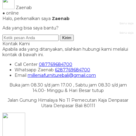
Zaenab
● online
Halo, perkenalkan saya
Zaenab
baru saja
Ada yang bisa saya bantu?
baru saja
Kirim
Kontak Kami
Apabila ada yang ditanyakan, silahkan hubungi kami melalui
kontak di bawah ini.
Call Center
087769684700
Whatsapp
Zaenab
6287769684700
Email
milleniafurniturebali@gmail.com
Buka jam 08.30 s/d jam 17.00 , Sabtu jam 08.30 s/d jam
14.00- Minggu & Hari Besar tutup
Jalan Gunung Himalaya No 11 Pemecutan Kaja Denpasar
Utara Denpasar Bali 80111