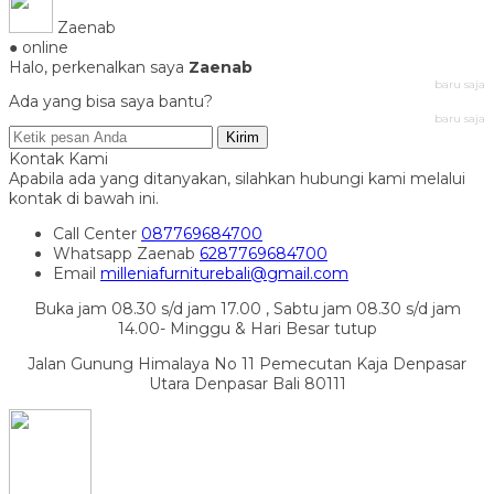
Zaenab
● online
Halo, perkenalkan saya
Zaenab
baru saja
Ada yang bisa saya bantu?
baru saja
Kirim
Kontak Kami
Apabila ada yang ditanyakan, silahkan hubungi kami melalui
kontak di bawah ini.
Call Center
087769684700
Whatsapp
Zaenab
6287769684700
Email
milleniafurniturebali@gmail.com
Buka jam 08.30 s/d jam 17.00 , Sabtu jam 08.30 s/d jam
14.00- Minggu & Hari Besar tutup
Jalan Gunung Himalaya No 11 Pemecutan Kaja Denpasar
Utara Denpasar Bali 80111