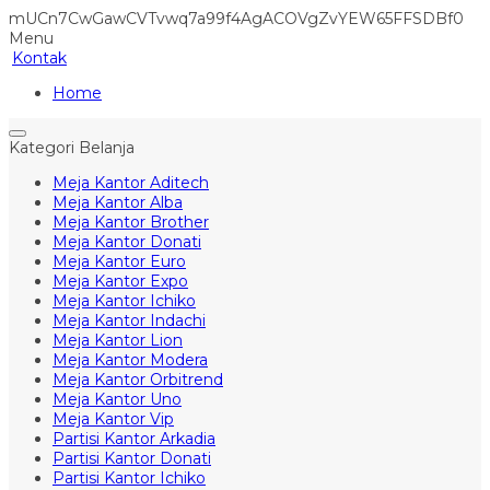
mUCn7CwGawCVTvwq7a99f4AgACOVgZvYEW65FFSDBf0
Menu
Kontak
Home
Kategori Belanja
Meja Kantor Aditech
Meja Kantor Alba
Meja Kantor Brother
Meja Kantor Donati
Meja Kantor Euro
Meja Kantor Expo
Meja Kantor Ichiko
Meja Kantor Indachi
Meja Kantor Lion
Meja Kantor Modera
Meja Kantor Orbitrend
Meja Kantor Uno
Meja Kantor Vip
Partisi Kantor Arkadia
Partisi Kantor Donati
Partisi Kantor Ichiko