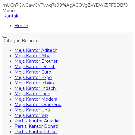
mUCn7CwGawCVTvwq7a99f4AgACOVgZvYEW65FFSDBf0
Menu
Kontak
Home
Kategori Belanja
Meja Kantor Aditech
Meja Kantor Alba
Meja Kantor Brother
Meja Kantor Donati
Meja Kantor Euro
Meja Kantor Expo
Meja Kantor Ichiko
Meja Kantor Indachi
Meja Kantor Lion
Meja Kantor Modera
Meja Kantor Orbitrend
Meja Kantor Uno
Meja Kantor Vip
Partisi Kantor Arkadia
Partisi Kantor Donati
Partisi Kantor Ichiko