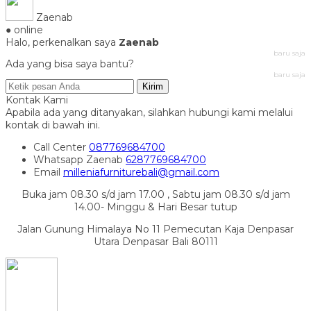
Zaenab
● online
Halo, perkenalkan saya
Zaenab
baru saja
Ada yang bisa saya bantu?
baru saja
Kirim
Kontak Kami
Apabila ada yang ditanyakan, silahkan hubungi kami melalui
kontak di bawah ini.
Call Center
087769684700
Whatsapp
Zaenab
6287769684700
Email
milleniafurniturebali@gmail.com
Buka jam 08.30 s/d jam 17.00 , Sabtu jam 08.30 s/d jam
14.00- Minggu & Hari Besar tutup
Jalan Gunung Himalaya No 11 Pemecutan Kaja Denpasar
Utara Denpasar Bali 80111