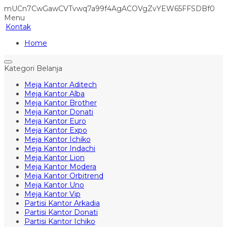
mUCn7CwGawCVTvwq7a99f4AgACOVgZvYEW65FFSDBf0
Menu
Kontak
Home
Kategori Belanja
Meja Kantor Aditech
Meja Kantor Alba
Meja Kantor Brother
Meja Kantor Donati
Meja Kantor Euro
Meja Kantor Expo
Meja Kantor Ichiko
Meja Kantor Indachi
Meja Kantor Lion
Meja Kantor Modera
Meja Kantor Orbitrend
Meja Kantor Uno
Meja Kantor Vip
Partisi Kantor Arkadia
Partisi Kantor Donati
Partisi Kantor Ichiko