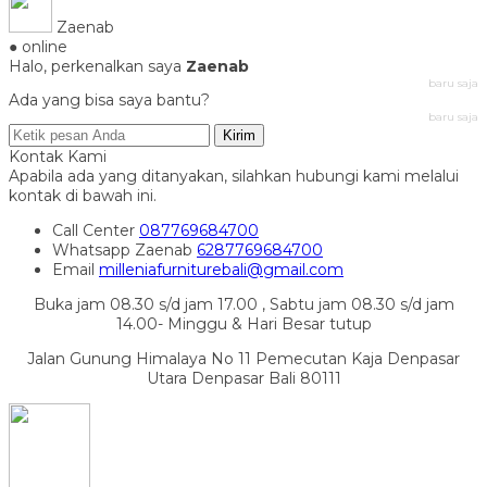
Zaenab
● online
Halo, perkenalkan saya
Zaenab
baru saja
Ada yang bisa saya bantu?
baru saja
Kirim
Kontak Kami
Apabila ada yang ditanyakan, silahkan hubungi kami melalui
kontak di bawah ini.
Call Center
087769684700
Whatsapp
Zaenab
6287769684700
Email
milleniafurniturebali@gmail.com
Buka jam 08.30 s/d jam 17.00 , Sabtu jam 08.30 s/d jam
14.00- Minggu & Hari Besar tutup
Jalan Gunung Himalaya No 11 Pemecutan Kaja Denpasar
Utara Denpasar Bali 80111