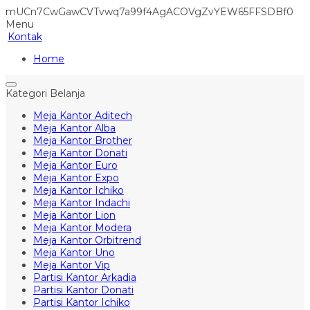
mUCn7CwGawCVTvwq7a99f4AgACOVgZvYEW65FFSDBf0
Menu
Kontak
Home
Kategori Belanja
Meja Kantor Aditech
Meja Kantor Alba
Meja Kantor Brother
Meja Kantor Donati
Meja Kantor Euro
Meja Kantor Expo
Meja Kantor Ichiko
Meja Kantor Indachi
Meja Kantor Lion
Meja Kantor Modera
Meja Kantor Orbitrend
Meja Kantor Uno
Meja Kantor Vip
Partisi Kantor Arkadia
Partisi Kantor Donati
Partisi Kantor Ichiko