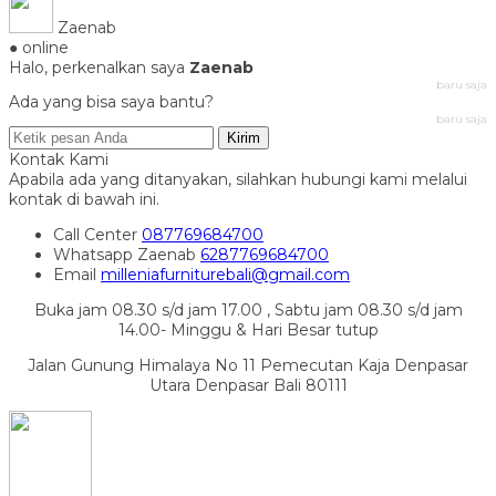
Zaenab
● online
Halo, perkenalkan saya
Zaenab
baru saja
Ada yang bisa saya bantu?
baru saja
Kirim
Kontak Kami
Apabila ada yang ditanyakan, silahkan hubungi kami melalui
kontak di bawah ini.
Call Center
087769684700
Whatsapp
Zaenab
6287769684700
Email
milleniafurniturebali@gmail.com
Buka jam 08.30 s/d jam 17.00 , Sabtu jam 08.30 s/d jam
14.00- Minggu & Hari Besar tutup
Jalan Gunung Himalaya No 11 Pemecutan Kaja Denpasar
Utara Denpasar Bali 80111