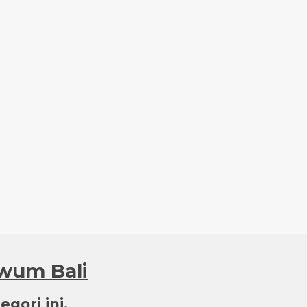
uwum Bali
gori ini.