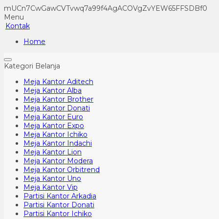
mUCn7CwGawCVTvwq7a99f4AgACOVgZvYEW65FFSDBf0
Menu
Kontak
Home
Kategori Belanja
Meja Kantor Aditech
Meja Kantor Alba
Meja Kantor Brother
Meja Kantor Donati
Meja Kantor Euro
Meja Kantor Expo
Meja Kantor Ichiko
Meja Kantor Indachi
Meja Kantor Lion
Meja Kantor Modera
Meja Kantor Orbitrend
Meja Kantor Uno
Meja Kantor Vip
Partisi Kantor Arkadia
Partisi Kantor Donati
Partisi Kantor Ichiko