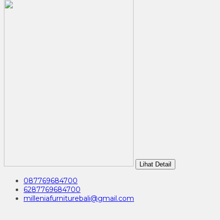
Lihat Detail
087769684700
6287769684700
milleniafurniturebali@gmail.com