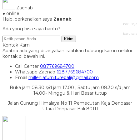
Zaenab
● online
Halo, perkenalkan saya
Zaenab
baru saja
Ada yang bisa saya bantu?
baru saja
Kirim
Kontak Kami
Apabila ada yang ditanyakan, silahkan hubungi kami melalui
kontak di bawah ini.
Call Center
087769684700
Whatsapp
Zaenab
6287769684700
Email
milleniafurniturebali@gmail.com
Buka jam 08.30 s/d jam 17.00 , Sabtu jam 08.30 s/d jam
14.00- Minggu & Hari Besar tutup
Jalan Gunung Himalaya No 11 Pemecutan Kaja Denpasar
Utara Denpasar Bali 80111