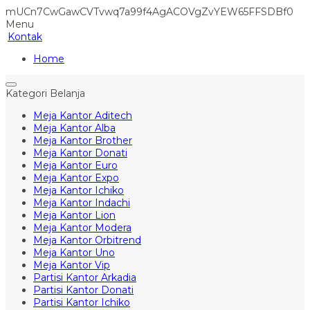
mUCn7CwGawCVTvwq7a99f4AgACOVgZvYEW65FFSDBf0
Menu
Kontak
Home
Kategori Belanja
Meja Kantor Aditech
Meja Kantor Alba
Meja Kantor Brother
Meja Kantor Donati
Meja Kantor Euro
Meja Kantor Expo
Meja Kantor Ichiko
Meja Kantor Indachi
Meja Kantor Lion
Meja Kantor Modera
Meja Kantor Orbitrend
Meja Kantor Uno
Meja Kantor Vip
Partisi Kantor Arkadia
Partisi Kantor Donati
Partisi Kantor Ichiko