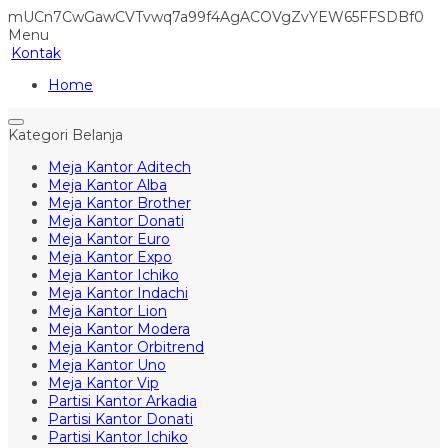
mUCn7CwGawCVTvwq7a99f4AgACOVgZvYEW65FFSDBf0
Menu
Kontak
Home
Kategori Belanja
Meja Kantor Aditech
Meja Kantor Alba
Meja Kantor Brother
Meja Kantor Donati
Meja Kantor Euro
Meja Kantor Expo
Meja Kantor Ichiko
Meja Kantor Indachi
Meja Kantor Lion
Meja Kantor Modera
Meja Kantor Orbitrend
Meja Kantor Uno
Meja Kantor Vip
Partisi Kantor Arkadia
Partisi Kantor Donati
Partisi Kantor Ichiko