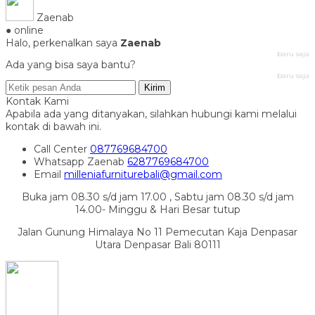
Zaenab
● online
Halo, perkenalkan saya
Zaenab
baru saja
Ada yang bisa saya bantu?
baru saja
Kirim
Kontak Kami
Apabila ada yang ditanyakan, silahkan hubungi kami melalui
kontak di bawah ini.
Call Center
087769684700
Whatsapp
Zaenab
6287769684700
Email
milleniafurniturebali@gmail.com
Buka jam 08.30 s/d jam 17.00 , Sabtu jam 08.30 s/d jam
14.00- Minggu & Hari Besar tutup
Jalan Gunung Himalaya No 11 Pemecutan Kaja Denpasar
Utara Denpasar Bali 80111