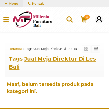
mUCn7CwGawCVTvwq7a99f4AgACOVgZvYEW65FFSDBf0
Menu
Kontak
0
Beranda
»
Tags "Jual Meja Direktur Di Les Bali"
Tags
Jual Meja Direktur Di Les
Bali
Maaf, belum tersedia produk pada
kategori ini.