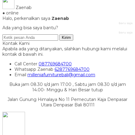
Zaenab
● online
Halo, perkenalkan saya
Zaenab
baru saja
Ada yang bisa saya bantu?
baru saja
Kirim
Kontak Kami
Apabila ada yang ditanyakan, silahkan hubungi kami melalui
kontak di bawah ini.
Call Center
087769684700
Whatsapp
Zaenab
6287769684700
Email
milleniafurniturebali@gmail.com
Buka jam 08.30 s/d jam 17.00 , Sabtu jam 08.30 s/d jam
14.00- Minggu & Hari Besar tutup
Jalan Gunung Himalaya No 11 Pemecutan Kaja Denpasar
Utara Denpasar Bali 80111