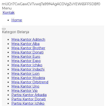
mUCn7CwGawCVTvwq7a99f4AgACOVgZvYEW65FFSDBf0
Menu
Kontak
Home
Kategori Belanja
Meja Kantor Aditech
Meja Kantor Alba
Meja Kantor Brother
Meja Kantor Donati
Meja Kantor Euro
Meja Kantor Expo
Meja Kantor Ichiko
Meja Kantor Indachi
Meja Kantor Lion
Meja Kantor Modera
Meja Kantor Orbitrend
Meja Kantor Uno
Meja Kantor Vip
Partisi Kantor Arkadia
Partisi Kantor Donati
Partisi Kantor Ichiko