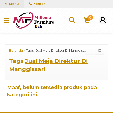
mUCn7CwGawCVTvwq7a99f4AgACOVgZvYEW65FFSDBf0
Menu
Kontak
0
Beranda
»
Tags "Jual Meja Direktur Di Manggissari"
Tags
Jual Meja Direktur Di
Manggissari
Maaf, belum tersedia produk pada
kategori ini.