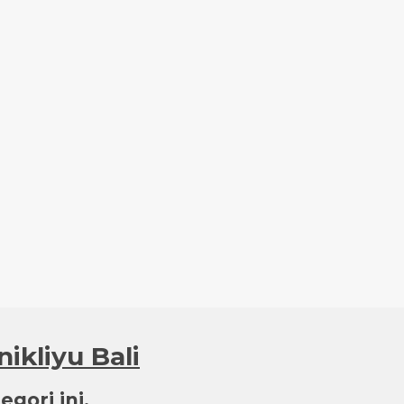
ikliyu Bali
gori ini.