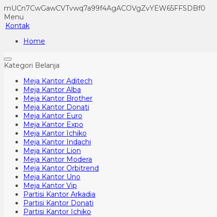
mUCn7CwGawCVTvwq7a99f4AgACOVgZvYEW65FFSDBf0
Menu
Kontak
Home
Kategori Belanja
Meja Kantor Aditech
Meja Kantor Alba
Meja Kantor Brother
Meja Kantor Donati
Meja Kantor Euro
Meja Kantor Expo
Meja Kantor Ichiko
Meja Kantor Indachi
Meja Kantor Lion
Meja Kantor Modera
Meja Kantor Orbitrend
Meja Kantor Uno
Meja Kantor Vip
Partisi Kantor Arkadia
Partisi Kantor Donati
Partisi Kantor Ichiko