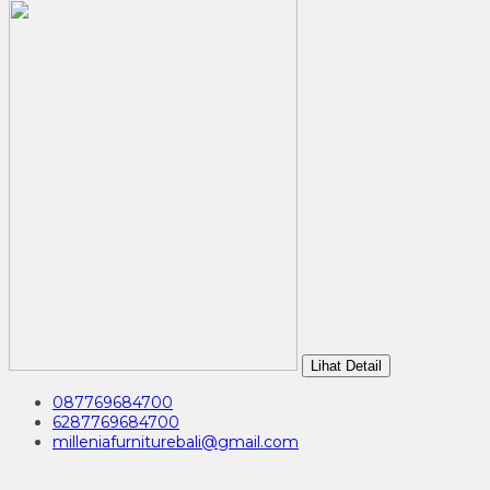
Lihat Detail
087769684700
6287769684700
milleniafurniturebali@gmail.com