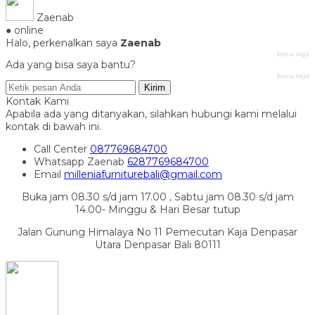
Zaenab
● online
Halo, perkenalkan saya
Zaenab
baru saja
Ada yang bisa saya bantu?
baru saja
Kirim
Kontak Kami
Apabila ada yang ditanyakan, silahkan hubungi kami melalui
kontak di bawah ini.
Call Center
087769684700
Whatsapp
Zaenab
6287769684700
Email
milleniafurniturebali@gmail.com
Buka jam 08.30 s/d jam 17.00 , Sabtu jam 08.30 s/d jam
14.00- Minggu & Hari Besar tutup
Jalan Gunung Himalaya No 11 Pemecutan Kaja Denpasar
Utara Denpasar Bali 80111