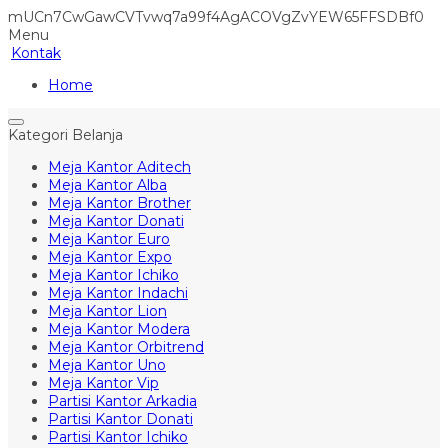
mUCn7CwGawCVTvwq7a99f4AgACOVgZvYEW65FFSDBf0
Menu
Kontak
Home
Kategori Belanja
Meja Kantor Aditech
Meja Kantor Alba
Meja Kantor Brother
Meja Kantor Donati
Meja Kantor Euro
Meja Kantor Expo
Meja Kantor Ichiko
Meja Kantor Indachi
Meja Kantor Lion
Meja Kantor Modera
Meja Kantor Orbitrend
Meja Kantor Uno
Meja Kantor Vip
Partisi Kantor Arkadia
Partisi Kantor Donati
Partisi Kantor Ichiko