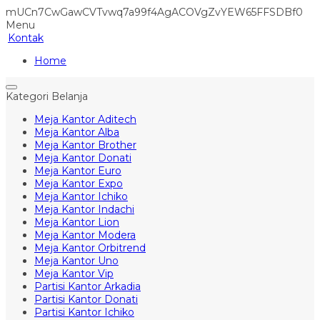
mUCn7CwGawCVTvwq7a99f4AgACOVgZvYEW65FFSDBf0
Menu
Kontak
Home
Kategori Belanja
Meja Kantor Aditech
Meja Kantor Alba
Meja Kantor Brother
Meja Kantor Donati
Meja Kantor Euro
Meja Kantor Expo
Meja Kantor Ichiko
Meja Kantor Indachi
Meja Kantor Lion
Meja Kantor Modera
Meja Kantor Orbitrend
Meja Kantor Uno
Meja Kantor Vip
Partisi Kantor Arkadia
Partisi Kantor Donati
Partisi Kantor Ichiko