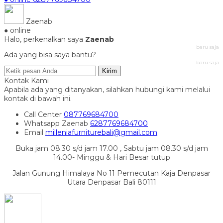
Zaenab
● online
Halo, perkenalkan saya
Zaenab
baru saja
Ada yang bisa saya bantu?
baru saja
Kirim
Kontak Kami
Apabila ada yang ditanyakan, silahkan hubungi kami melalui
kontak di bawah ini.
Call Center
087769684700
Whatsapp
Zaenab
6287769684700
Email
milleniafurniturebali@gmail.com
Buka jam 08.30 s/d jam 17.00 , Sabtu jam 08.30 s/d jam
14.00- Minggu & Hari Besar tutup
Jalan Gunung Himalaya No 11 Pemecutan Kaja Denpasar
Utara Denpasar Bali 80111