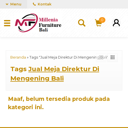
mUCn7CwGawCVTvwq7a99f4AgACOVgZvYEW65FFSDBf0
Menu
Kontak
0
Beranda
»
Tags "Jual Meja Direktur Di Mengening Bali"
Tags
Jual Meja Direktur Di
Mengening Bali
Maaf, belum tersedia produk pada
kategori ini.