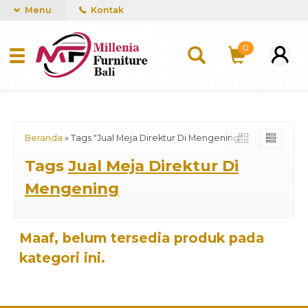
mUCn7CwGawCVTvwq7a99f4AgACOVgZvYEW65FFSDBf0
Menu
Kontak
0
Beranda
»
Tags "Jual Meja Direktur Di Mengening"
Tags
Jual Meja Direktur Di
Mengening
Maaf, belum tersedia produk pada
kategori ini.