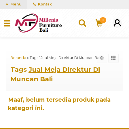
mUCn7CwGawCVTvwq7a99f4AgACOVgZvYEW65FFSDBf0
Menu
Kontak
0
Beranda
»
Tags "Jual Meja Direktur Di Muncan Bali"
Tags
Jual Meja Direktur Di
Muncan Bali
Maaf, belum tersedia produk pada
kategori ini.