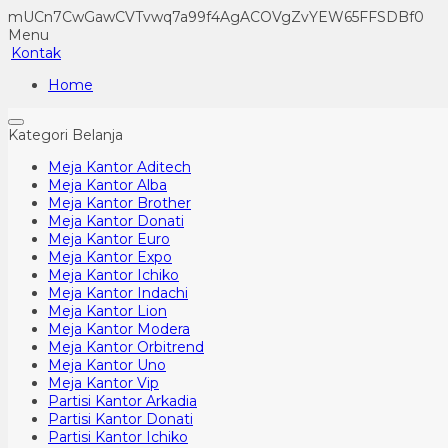
mUCn7CwGawCVTvwq7a99f4AgACOVgZvYEW65FFSDBf0
Menu
Kontak
Home
Kategori Belanja
Meja Kantor Aditech
Meja Kantor Alba
Meja Kantor Brother
Meja Kantor Donati
Meja Kantor Euro
Meja Kantor Expo
Meja Kantor Ichiko
Meja Kantor Indachi
Meja Kantor Lion
Meja Kantor Modera
Meja Kantor Orbitrend
Meja Kantor Uno
Meja Kantor Vip
Partisi Kantor Arkadia
Partisi Kantor Donati
Partisi Kantor Ichiko