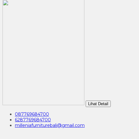
Lihat Detail
087769684700
6287769684700
milleniafurniturebali@gmail.com