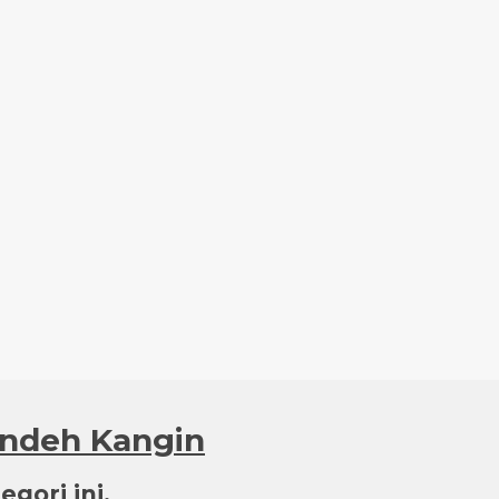
undeh Kangin
gori ini.