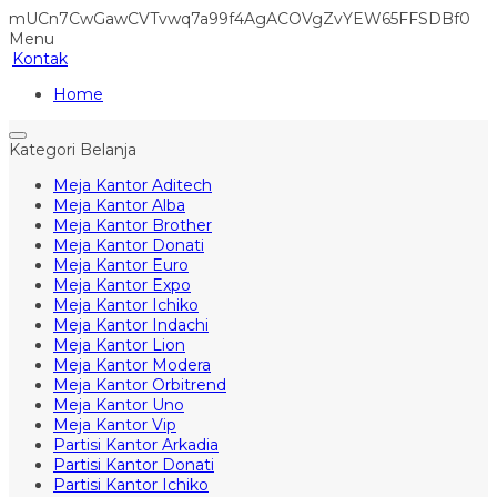
mUCn7CwGawCVTvwq7a99f4AgACOVgZvYEW65FFSDBf0
Menu
Kontak
Home
Kategori Belanja
Meja Kantor Aditech
Meja Kantor Alba
Meja Kantor Brother
Meja Kantor Donati
Meja Kantor Euro
Meja Kantor Expo
Meja Kantor Ichiko
Meja Kantor Indachi
Meja Kantor Lion
Meja Kantor Modera
Meja Kantor Orbitrend
Meja Kantor Uno
Meja Kantor Vip
Partisi Kantor Arkadia
Partisi Kantor Donati
Partisi Kantor Ichiko