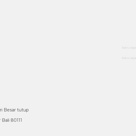
baru saja
baru saja
ri Besar tutup
Bali 80111