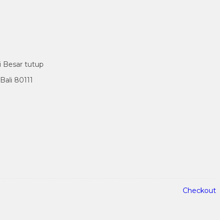
i Besar tutup
ali 80111
Checkout