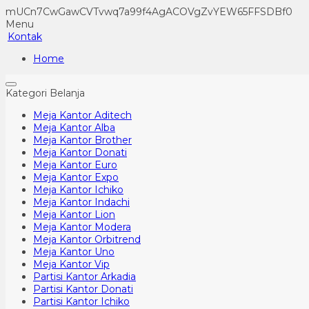
mUCn7CwGawCVTvwq7a99f4AgACOVgZvYEW65FFSDBf0
Menu
Kontak
Home
Kategori Belanja
Meja Kantor Aditech
Meja Kantor Alba
Meja Kantor Brother
Meja Kantor Donati
Meja Kantor Euro
Meja Kantor Expo
Meja Kantor Ichiko
Meja Kantor Indachi
Meja Kantor Lion
Meja Kantor Modera
Meja Kantor Orbitrend
Meja Kantor Uno
Meja Kantor Vip
Partisi Kantor Arkadia
Partisi Kantor Donati
Partisi Kantor Ichiko