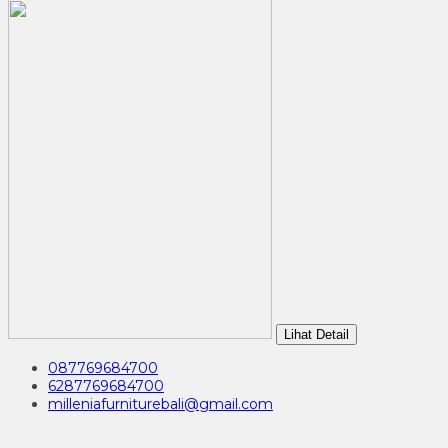
Lihat Detail
087769684700
6287769684700
milleniafurniturebali@gmail.com