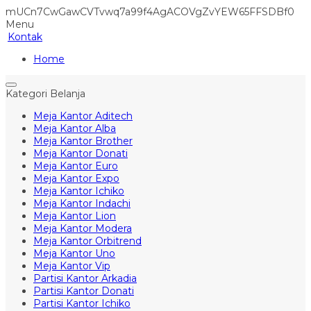
mUCn7CwGawCVTvwq7a99f4AgACOVgZvYEW65FFSDBf0
Menu
Kontak
Home
Kategori Belanja
Meja Kantor Aditech
Meja Kantor Alba
Meja Kantor Brother
Meja Kantor Donati
Meja Kantor Euro
Meja Kantor Expo
Meja Kantor Ichiko
Meja Kantor Indachi
Meja Kantor Lion
Meja Kantor Modera
Meja Kantor Orbitrend
Meja Kantor Uno
Meja Kantor Vip
Partisi Kantor Arkadia
Partisi Kantor Donati
Partisi Kantor Ichiko