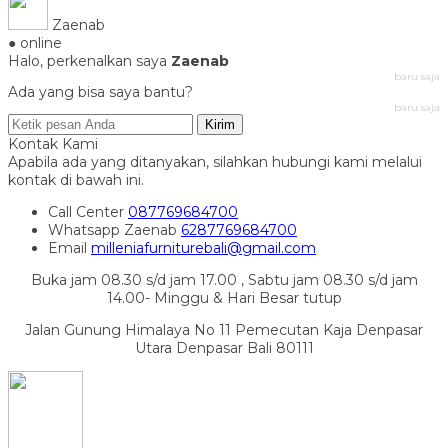
Zaenab
● online
Halo, perkenalkan saya
Zaenab
baru saja
Ada yang bisa saya bantu?
baru saja
Kirim
Kontak Kami
Apabila ada yang ditanyakan, silahkan hubungi kami melalui
kontak di bawah ini.
Call Center
087769684700
Whatsapp
Zaenab
6287769684700
Email
milleniafurniturebali@gmail.com
Buka jam 08.30 s/d jam 17.00 , Sabtu jam 08.30 s/d jam
14.00- Minggu & Hari Besar tutup
Jalan Gunung Himalaya No 11 Pemecutan Kaja Denpasar
Utara Denpasar Bali 80111