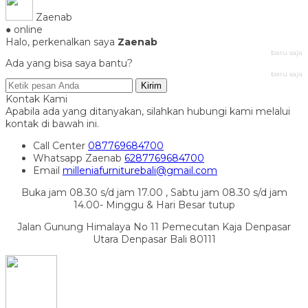
Zaenab
● online
Halo, perkenalkan saya
Zaenab
baru saja
Ada yang bisa saya bantu?
baru saja
Kirim
Kontak Kami
Apabila ada yang ditanyakan, silahkan hubungi kami melalui
kontak di bawah ini.
Call Center
087769684700
Whatsapp
Zaenab
6287769684700
Email
milleniafurniturebali@gmail.com
Buka jam 08.30 s/d jam 17.00 , Sabtu jam 08.30 s/d jam
14.00- Minggu & Hari Besar tutup
Jalan Gunung Himalaya No 11 Pemecutan Kaja Denpasar
Utara Denpasar Bali 80111