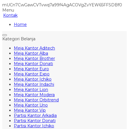
mUCn7CwGawCVTvwq7a99f4AgACOVgZvYEW65FFSDBf0
Menu
Kontak
Home
Kategori Belanja
Meja Kantor Aditech
Meja Kantor Alba
Meja Kantor Brother
Meja Kantor Donati
Meja Kantor Euro
Meja Kantor Expo
Meja Kantor Ichiko
Meja Kantor Indachi
Meja Kantor Lion
Meja Kantor Modera
Meja Kantor Orbitrend
Meja Kantor Uno
Meja Kantor Vip
Partisi Kantor Arkadia
Partisi Kantor Donati
Partisi Kantor Ichiko