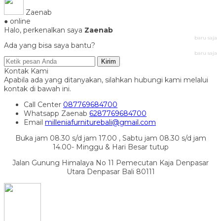
Zaenab
● online
Halo, perkenalkan saya
Zaenab
baru saja
Ada yang bisa saya bantu?
baru saja
Kirim
Kontak Kami
Apabila ada yang ditanyakan, silahkan hubungi kami melalui
kontak di bawah ini.
Call Center
087769684700
Whatsapp
Zaenab
6287769684700
Email
milleniafurniturebali@gmail.com
Buka jam 08.30 s/d jam 17.00 , Sabtu jam 08.30 s/d jam
14.00- Minggu & Hari Besar tutup
Jalan Gunung Himalaya No 11 Pemecutan Kaja Denpasar
Utara Denpasar Bali 80111