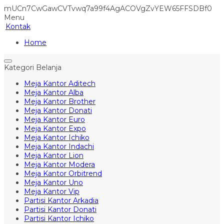
mUCn7CwGawCVTvwq7a99f4AgACOVgZvYEW65FFSDBf0
Menu
Kontak
Home
Kategori Belanja
Meja Kantor Aditech
Meja Kantor Alba
Meja Kantor Brother
Meja Kantor Donati
Meja Kantor Euro
Meja Kantor Expo
Meja Kantor Ichiko
Meja Kantor Indachi
Meja Kantor Lion
Meja Kantor Modera
Meja Kantor Orbitrend
Meja Kantor Uno
Meja Kantor Vip
Partisi Kantor Arkadia
Partisi Kantor Donati
Partisi Kantor Ichiko