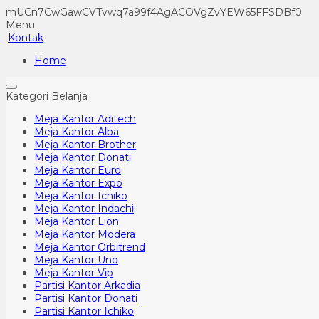
mUCn7CwGawCVTvwq7a99f4AgACOVgZvYEW65FFSDBf0
Menu
Kontak
Home
Kategori Belanja
Meja Kantor Aditech
Meja Kantor Alba
Meja Kantor Brother
Meja Kantor Donati
Meja Kantor Euro
Meja Kantor Expo
Meja Kantor Ichiko
Meja Kantor Indachi
Meja Kantor Lion
Meja Kantor Modera
Meja Kantor Orbitrend
Meja Kantor Uno
Meja Kantor Vip
Partisi Kantor Arkadia
Partisi Kantor Donati
Partisi Kantor Ichiko