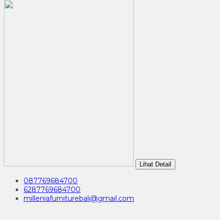
Lihat Detail
087769684700
6287769684700
milleniafurniturebali@gmail.com