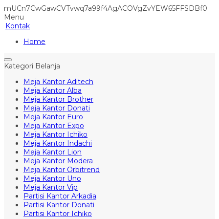
mUCn7CwGawCVTvwq7a99f4AgACOVgZvYEW65FFSDBf0
Menu
Kontak
Home
Kategori Belanja
Meja Kantor Aditech
Meja Kantor Alba
Meja Kantor Brother
Meja Kantor Donati
Meja Kantor Euro
Meja Kantor Expo
Meja Kantor Ichiko
Meja Kantor Indachi
Meja Kantor Lion
Meja Kantor Modera
Meja Kantor Orbitrend
Meja Kantor Uno
Meja Kantor Vip
Partisi Kantor Arkadia
Partisi Kantor Donati
Partisi Kantor Ichiko