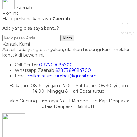
Zaenab
● online
Halo, perkenalkan saya
Zaenab
baru saja
Ada yang bisa saya bantu?
baru saja
Kirim
Kontak Kami
Apabila ada yang ditanyakan, silahkan hubungi kami melalui
kontak di bawah ini.
Call Center
087769684700
Whatsapp
Zaenab
6287769684700
Email
milleniafurniturebali@gmail.com
Buka jam 08.30 s/d jam 17.00 , Sabtu jam 08.30 s/d jam
14.00- Minggu & Hari Besar tutup
Jalan Gunung Himalaya No 11 Pemecutan Kaja Denpasar
Utara Denpasar Bali 80111