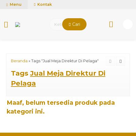
mUCn7CwGawCVTvwq7a99f4AgACOVgZvYEW65FFSDBf0
Menu
Kontak
Cari
Beranda
»
Tags "Jual Meja Direktur Di Pelaga"
Tags
Jual Meja Direktur Di
Pelaga
Maaf, belum tersedia produk pada
kategori ini.