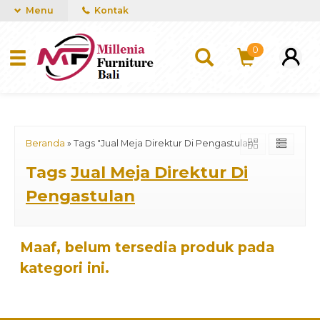
mUCn7CwGawCVTvwq7a99f4AgACOVgZvYEW65FFSDBf0
Menu
Kontak
0
Beranda
»
Tags "Jual Meja Direktur Di Pengastulan"
Tags
Jual Meja Direktur Di
Pengastulan
Maaf, belum tersedia produk pada
kategori ini.