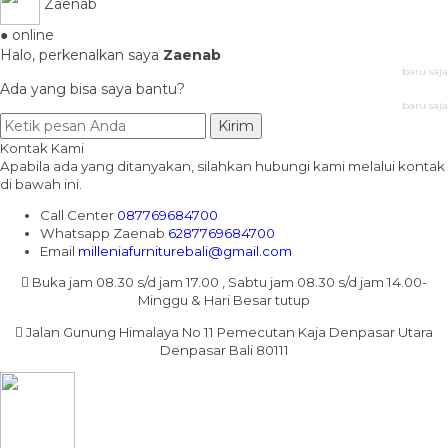
Zaenab
● online
Halo, perkenalkan saya
Zaenab
baru saja
Ada yang bisa saya bantu?
baru saja
Kirim
Kontak Kami
Apabila ada yang ditanyakan, silahkan hubungi kami melalui kontak
di bawah ini.
Call Center
087769684700
Whatsapp
Zaenab
6287769684700
Email
milleniafurniturebali@gmail.com
Buka jam 08.30 s/d jam 17.00 , Sabtu jam 08.30 s/d jam 14.00-
Minggu & Hari Besar tutup
Jalan Gunung Himalaya No 11 Pemecutan Kaja Denpasar Utara
Denpasar Bali 80111