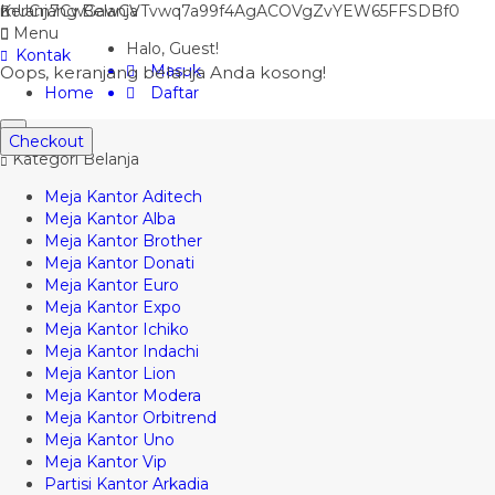
mUCn7CwGawCVTvwq7a99f4AgACOVgZvYEW65FFSDBf0
Keranjang Belanja
Menu
Halo, Guest!
Kontak
Masuk
Oops, keranjang belanja Anda kosong!
Home
Daftar
Checkout
Kategori Belanja
Meja Kantor Aditech
Meja Kantor Alba
Meja Kantor Brother
Meja Kantor Donati
Meja Kantor Euro
Meja Kantor Expo
Meja Kantor Ichiko
Meja Kantor Indachi
Meja Kantor Lion
Meja Kantor Modera
Meja Kantor Orbitrend
Meja Kantor Uno
Meja Kantor Vip
Partisi Kantor Arkadia