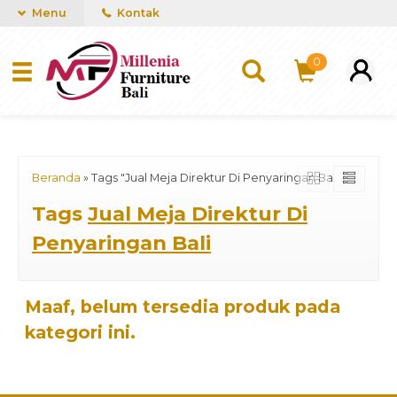
mUCn7CwGawCVTvwq7a99f4AgACOVgZvYEW65FFSDBf0
Menu
Kontak
0
Beranda
»
Tags "Jual Meja Direktur Di Penyaringan Bali"
Tags
Jual Meja Direktur Di
Penyaringan Bali
Maaf, belum tersedia produk pada
kategori ini.