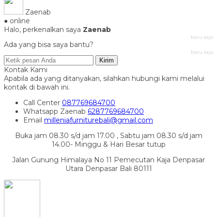
Zaenab
● online
Halo, perkenalkan saya
Zaenab
baru saja
Ada yang bisa saya bantu?
baru saja
Kirim
Kontak Kami
Apabila ada yang ditanyakan, silahkan hubungi kami melalui
kontak di bawah ini.
Call Center
087769684700
Whatsapp
Zaenab
6287769684700
Email
milleniafurniturebali@gmail.com
Buka jam 08.30 s/d jam 17.00 , Sabtu jam 08.30 s/d jam
14.00- Minggu & Hari Besar tutup
Jalan Gunung Himalaya No 11 Pemecutan Kaja Denpasar
Utara Denpasar Bali 80111