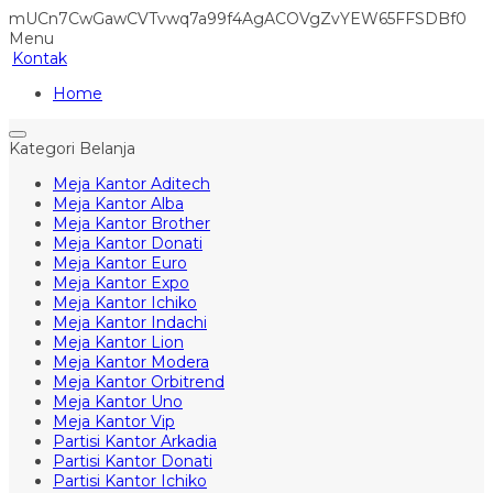
mUCn7CwGawCVTvwq7a99f4AgACOVgZvYEW65FFSDBf0
Menu
Kontak
Home
Kategori Belanja
Meja Kantor Aditech
Meja Kantor Alba
Meja Kantor Brother
Meja Kantor Donati
Meja Kantor Euro
Meja Kantor Expo
Meja Kantor Ichiko
Meja Kantor Indachi
Meja Kantor Lion
Meja Kantor Modera
Meja Kantor Orbitrend
Meja Kantor Uno
Meja Kantor Vip
Partisi Kantor Arkadia
Partisi Kantor Donati
Partisi Kantor Ichiko