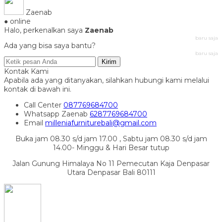
Zaenab
● online
Halo, perkenalkan saya
Zaenab
baru saja
Ada yang bisa saya bantu?
baru saja
Kirim
Kontak Kami
Apabila ada yang ditanyakan, silahkan hubungi kami melalui
kontak di bawah ini.
Call Center
087769684700
Whatsapp
Zaenab
6287769684700
Email
milleniafurniturebali@gmail.com
Buka jam 08.30 s/d jam 17.00 , Sabtu jam 08.30 s/d jam
14.00- Minggu & Hari Besar tutup
Jalan Gunung Himalaya No 11 Pemecutan Kaja Denpasar
Utara Denpasar Bali 80111