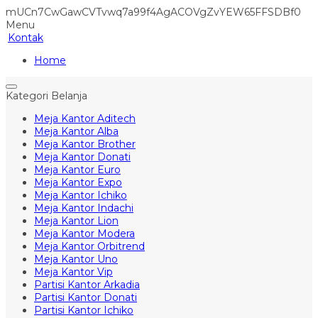
mUCn7CwGawCVTvwq7a99f4AgACOVgZvYEW65FFSDBf0
Menu
Kontak
Home
Kategori Belanja
Meja Kantor Aditech
Meja Kantor Alba
Meja Kantor Brother
Meja Kantor Donati
Meja Kantor Euro
Meja Kantor Expo
Meja Kantor Ichiko
Meja Kantor Indachi
Meja Kantor Lion
Meja Kantor Modera
Meja Kantor Orbitrend
Meja Kantor Uno
Meja Kantor Vip
Partisi Kantor Arkadia
Partisi Kantor Donati
Partisi Kantor Ichiko