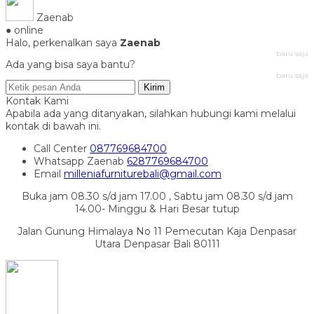
Zaenab
● online
Halo, perkenalkan saya
Zaenab
baru saja
Ada yang bisa saya bantu?
baru saja
Kirim
Kontak Kami
Apabila ada yang ditanyakan, silahkan hubungi kami melalui
kontak di bawah ini.
Call Center
087769684700
Whatsapp
Zaenab
6287769684700
Email
milleniafurniturebali@gmail.com
Buka jam 08.30 s/d jam 17.00 , Sabtu jam 08.30 s/d jam
14.00- Minggu & Hari Besar tutup
Jalan Gunung Himalaya No 11 Pemecutan Kaja Denpasar
Utara Denpasar Bali 80111