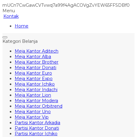
mUCn7CwGawCVTvwq7a99f4AgACOVgZvYEW65FFSDBf0
Menu
Kontak
Home
Kategori Belanja
Meja Kantor Aditech
Meja Kantor Alba
Meja Kantor Brother
Meja Kantor Donati
Meja Kantor Euro
Meja Kantor Expo
Meja Kantor Ichiko
Meja Kantor Indachi
Meja Kantor Lion
Meja Kantor Modera
Meja Kantor Orbitrend
Meja Kantor Uno
Meja Kantor Vip
Partisi Kantor Arkadia
Partisi Kantor Donati
Partisi Kantor Ichiko