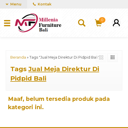
mUCn7CwGawCVTvwq7a99f4AgACOVgZvYEW65FFSDBf0
Menu
Kontak
0
Beranda
»
Tags "Jual Meja Direktur Di Pidpid Bali"
Tags
Jual Meja Direktur Di
Pidpid Bali
Maaf, belum tersedia produk pada
kategori ini.