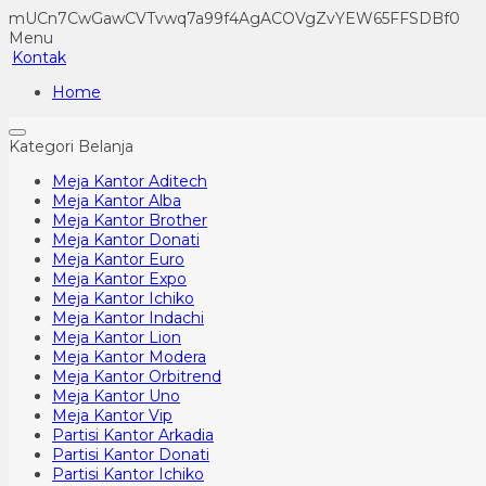
mUCn7CwGawCVTvwq7a99f4AgACOVgZvYEW65FFSDBf0
Menu
Kontak
Home
Kategori Belanja
Meja Kantor Aditech
Meja Kantor Alba
Meja Kantor Brother
Meja Kantor Donati
Meja Kantor Euro
Meja Kantor Expo
Meja Kantor Ichiko
Meja Kantor Indachi
Meja Kantor Lion
Meja Kantor Modera
Meja Kantor Orbitrend
Meja Kantor Uno
Meja Kantor Vip
Partisi Kantor Arkadia
Partisi Kantor Donati
Partisi Kantor Ichiko