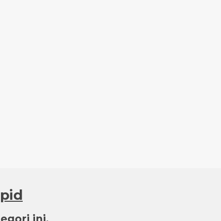
dpid
gori ini.