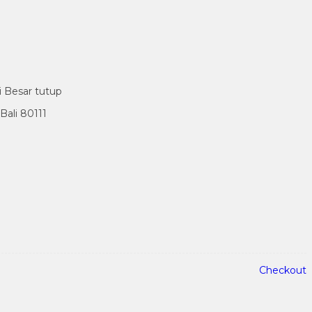
i Besar tutup
ali 80111
Checkout