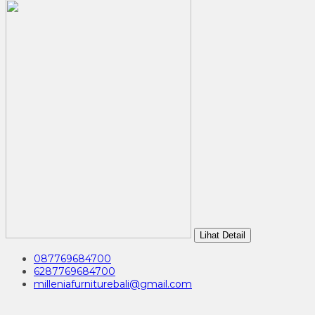
Lihat Detail
087769684700
6287769684700
milleniafurniturebali@gmail.com