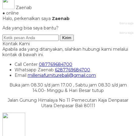
Zaenab
● online
Halo, perkenalkan saya
Zaenab
baru saja
Ada yang bisa saya bantu?
baru saja
Kirim
Kontak Kami
Apabila ada yang ditanyakan, silahkan hubungi kami melalui
kontak di bawah ini.
Call Center
087769684700
Whatsapp
Zaenab
6287769684700
Email
milleniafurniturebali@gmail.com
Buka jam 08.30 s/d jam 17.00 , Sabtu jam 08.30 s/d jam
14.00- Minggu & Hari Besar tutup
Jalan Gunung Himalaya No 11 Pemecutan Kaja Denpasar
Utara Denpasar Bali 80111