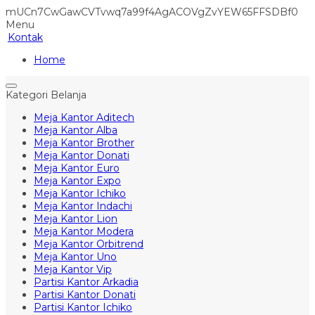
mUCn7CwGawCVTvwq7a99f4AgACOVgZvYEW65FFSDBf0
Menu
Kontak
Home
Kategori Belanja
Meja Kantor Aditech
Meja Kantor Alba
Meja Kantor Brother
Meja Kantor Donati
Meja Kantor Euro
Meja Kantor Expo
Meja Kantor Ichiko
Meja Kantor Indachi
Meja Kantor Lion
Meja Kantor Modera
Meja Kantor Orbitrend
Meja Kantor Uno
Meja Kantor Vip
Partisi Kantor Arkadia
Partisi Kantor Donati
Partisi Kantor Ichiko