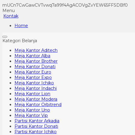
mUCn7CwGawCVTvwq7a99f4AgACOVgZvYEW65FFSDBf0
Menu
Kontak
Home
Kategori Belanja
Meja Kantor Aditech
Meja Kantor Alba
Meja Kantor Brother
Meja Kantor Donati
Meja Kantor Euro
Meja Kantor Expo
Meja Kantor Ichiko
Meja Kantor Indachi
Meja Kantor Lion
Meja Kantor Modera
Meja Kantor Orbitrend
Meja Kantor Uno
Meja Kantor Vip
Partisi Kantor Arkadia
Partisi Kantor Donati
Partisi Kantor Ichiko