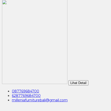
Lihat Detail
087769684700
6287769684700
milleniafurniturebali@gmail.com