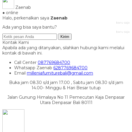
Zaenab
● online
Halo, perkenalkan saya
Zaenab
baru saja
Ada yang bisa saya bantu?
baru saja
Kirim
Kontak Kami
Apabila ada yang ditanyakan, silahkan hubungi kami melalui
kontak di bawah ini.
Call Center
087769684700
Whatsapp
Zaenab
6287769684700
Email
milleniafurniturebali@gmail.com
Buka jam 08.30 s/d jam 17.00 , Sabtu jam 08.30 s/d jam
14.00- Minggu & Hari Besar tutup
Jalan Gunung Himalaya No 11 Pemecutan Kaja Denpasar
Utara Denpasar Bali 80111