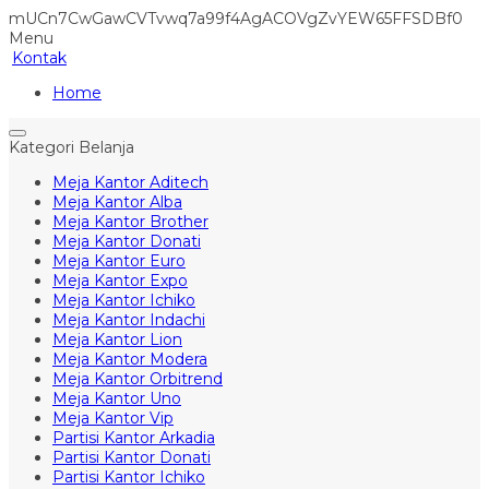
mUCn7CwGawCVTvwq7a99f4AgACOVgZvYEW65FFSDBf0
Menu
Kontak
Home
Kategori Belanja
Meja Kantor Aditech
Meja Kantor Alba
Meja Kantor Brother
Meja Kantor Donati
Meja Kantor Euro
Meja Kantor Expo
Meja Kantor Ichiko
Meja Kantor Indachi
Meja Kantor Lion
Meja Kantor Modera
Meja Kantor Orbitrend
Meja Kantor Uno
Meja Kantor Vip
Partisi Kantor Arkadia
Partisi Kantor Donati
Partisi Kantor Ichiko