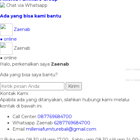
Chat via Whatsapp
Ada yang bisa kami bantu
Zaenab
● online
Zaenab
● online
Halo, perkenalkan saya
Zaenab
baru saja
Ada yang bisa saya bantu?
baru saja
Kirim
Kontak Kami
Apabila ada yang ditanyakan, silahkan hubungi kami melalui
kontak di bawah ini.
Call Center
087769684700
Whatsapp
Zaenab
6287769684700
Email
milleniafurniturebali@gmail.com
Buka jam 08.30 s/d jam 17.00 , Sabtu jam 08.30 s/d jam 14.00-