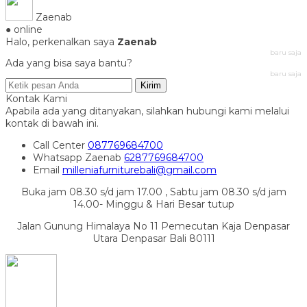
Zaenab
● online
Halo, perkenalkan saya
Zaenab
baru saja
Ada yang bisa saya bantu?
baru saja
Kirim
Kontak Kami
Apabila ada yang ditanyakan, silahkan hubungi kami melalui
kontak di bawah ini.
Call Center
087769684700
Whatsapp
Zaenab
6287769684700
Email
milleniafurniturebali@gmail.com
Buka jam 08.30 s/d jam 17.00 , Sabtu jam 08.30 s/d jam
14.00- Minggu & Hari Besar tutup
Jalan Gunung Himalaya No 11 Pemecutan Kaja Denpasar
Utara Denpasar Bali 80111