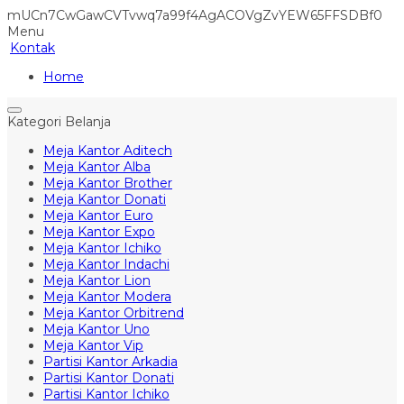
mUCn7CwGawCVTvwq7a99f4AgACOVgZvYEW65FFSDBf0
Menu
Kontak
Home
Kategori Belanja
Meja Kantor Aditech
Meja Kantor Alba
Meja Kantor Brother
Meja Kantor Donati
Meja Kantor Euro
Meja Kantor Expo
Meja Kantor Ichiko
Meja Kantor Indachi
Meja Kantor Lion
Meja Kantor Modera
Meja Kantor Orbitrend
Meja Kantor Uno
Meja Kantor Vip
Partisi Kantor Arkadia
Partisi Kantor Donati
Partisi Kantor Ichiko