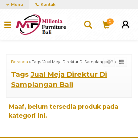
mUCn7CwGawCVTvwq7a99f4AgACOVgZvYEW65FFSDBf0
Menu
Kontak
0
Beranda
»
Tags "Jual Meja Direktur Di Samplangan Bali"
Tags
Jual Meja Direktur Di
Samplangan Bali
Maaf, belum tersedia produk pada
kategori ini.