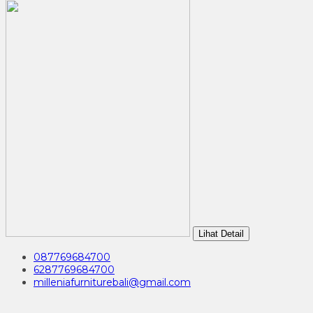
Lihat Detail
087769684700
6287769684700
milleniafurniturebali@gmail.com