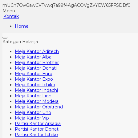
mUCn7CwGawCVTvwq7a99f4AgACOVgZvYEW65FFSDBf0
Menu
Kontak
Home
Kategori Belanja
Meja Kantor Aditech
Meja Kantor Alba
Meja Kantor Brother
Meja Kantor Donati
Meja Kantor Euro
Meja Kantor Expo
Meja Kantor Ichiko
Meja Kantor Indachi
Meja Kantor Lion
Meja Kantor Modera
Meja Kantor Orbitrend
Meja Kantor Uno
Meja Kantor Vip
Partisi Kantor Arkadia
Partisi Kantor Donati
Partisi Kantor Ichiko