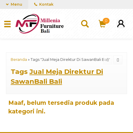
mUCn7CwGawCVTvwq7a99f4AgACOVgZvYEW65FFSDBf0
Menu
Kontak
0
Beranda
»
Tags "Jual Meja Direktur Di SawanBali Bali"
Tags
Jual Meja Direktur Di
SawanBali Bali
Maaf, belum tersedia produk pada
kategori ini.