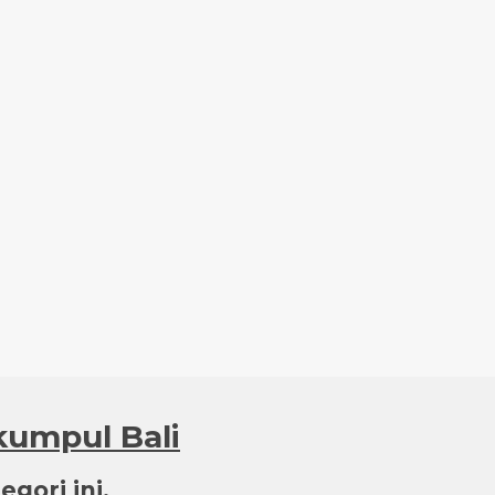
kumpul Bali
gori ini.