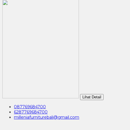
Lihat Detail
087769684700
6287769684700
milleniafurniturebali@gmail.com