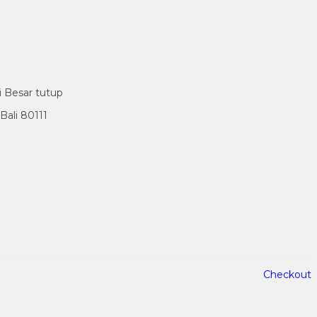
i Besar tutup
ali 80111
Checkout