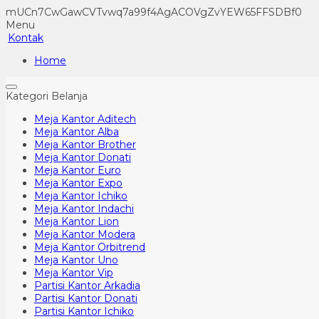
mUCn7CwGawCVTvwq7a99f4AgACOVgZvYEW65FFSDBf0
Menu
Kontak
Home
Kategori Belanja
Meja Kantor Aditech
Meja Kantor Alba
Meja Kantor Brother
Meja Kantor Donati
Meja Kantor Euro
Meja Kantor Expo
Meja Kantor Ichiko
Meja Kantor Indachi
Meja Kantor Lion
Meja Kantor Modera
Meja Kantor Orbitrend
Meja Kantor Uno
Meja Kantor Vip
Partisi Kantor Arkadia
Partisi Kantor Donati
Partisi Kantor Ichiko